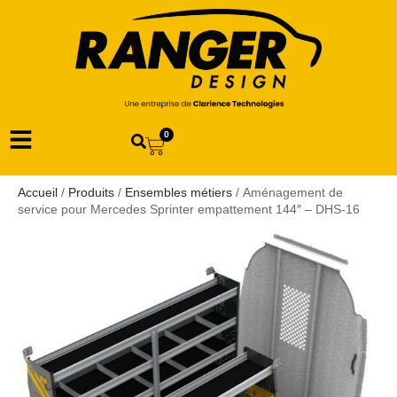
0
Accueil
/
Produits
/
Ensembles métiers
/ Aménagement de
service pour Mercedes Sprinter empattement 144″ – DHS-16