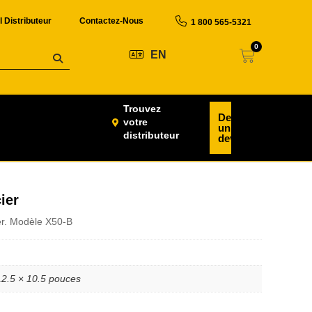
l Distributeur
Contactez-Nous
1 800 565-5321
0
EN
Trouvez
Demander
votre
un
distributeur
devis
ier
ier. Modèle X50-B
12.5 × 10.5 pouces