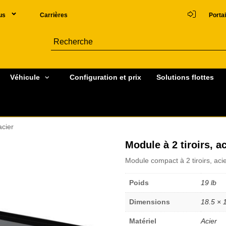
us
Carrières
Portai
Véhicule
Configuration et prix
Solutions flottes
acier
Module à 2 tiroirs, ac
Module compact à 2 tiroirs, ac
Poids
19 lb
Dimensions
18.5 × 
Matériel
Acier