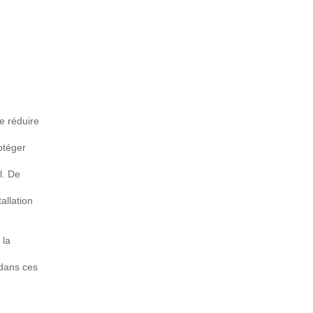
de réduire
otéger
l. De
allation
 la
 dans ces