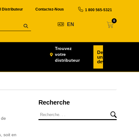
l Distributeur
Contactez-Nous
1 800 565-5321
0
EN
Trouvez
Demander
votre
un
distributeur
devis
Recherche
 de
, soit en