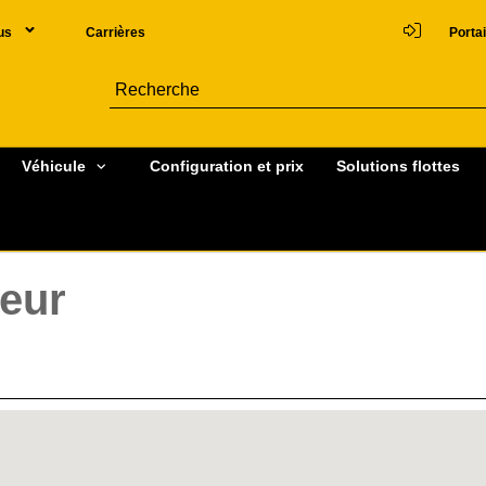
us
Carrières
Portai
Véhicule
Configuration et prix
Solutions flottes
teur