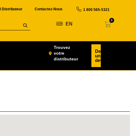
l Distributeur
Contactez-Nous
1 800 565-5321
0
EN
Trouvez
Demander
votre
un
distributeur
devis