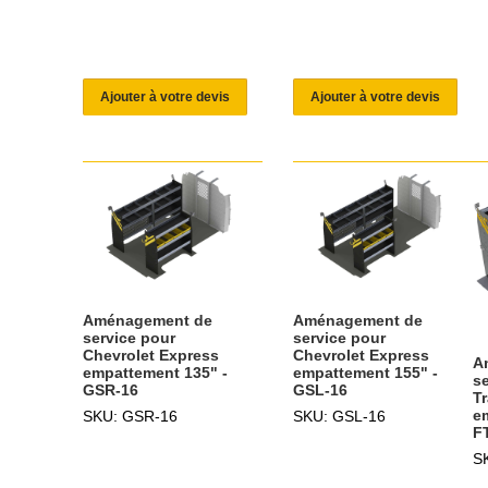
Ajouter à votre devis
Ajouter à votre devis
Aménagement de
Aménagement de
service pour
service pour
Chevrolet Express
Chevrolet Express
A
empattement 155" -
empattement 135" -
s
GSL-16
GSR-16
Tr
e
SKU: GSL-16
SKU: GSR-16
F
S