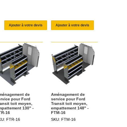
Ajouter à votre devis
Ajouter à votre devis
ménagement de
Aménagement de
ervice pour Ford
service pour Ford
ansit toit moyen,
Transit toit moyen,
mpattement 130" -
empattement 148" -
TR-16
FTM-16
KU: FTR-16
SKU: FTM-16