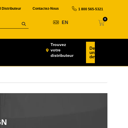
l Distributeur
Contactez-Nous
1 800 565-5321
0
EN
Trouvez
Demander
votre
un
distributeur
devis
GN