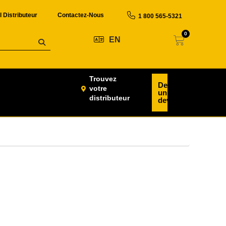
l Distributeur
Contactez-Nous
1 800 565-5321
0
EN
Trouvez
Demander
votre
un
distributeur
devis