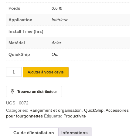
Poids
0.6 lb
Application
Intérieur
Install Time (hrs)
Matériel
Acier
QuickShip
Oui
Ajouter à votre devis
Trouvez un distributeur
UGS :
6072
Catégories:
Rangement et organisation
,
QuickShip
,
Accessoires
pour fourgonnettes
Étiquette:
Productivité
Guide d'installation
Informations