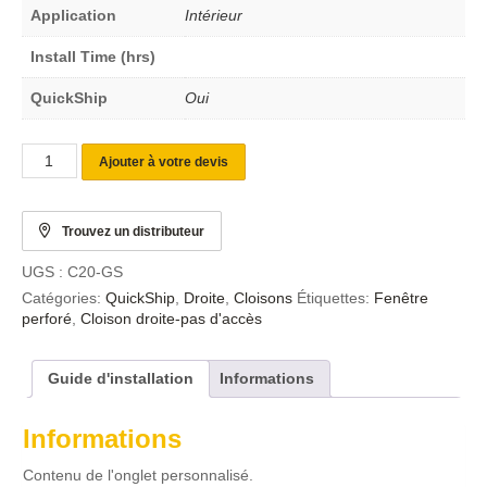
Application
Intérieur
Install Time (hrs)
QuickShip
Oui
Ajouter à votre devis
Trouvez un distributeur
UGS :
C20-GS
Catégories:
QuickShip
,
Droite
,
Cloisons
Étiquettes:
Fenêtre
perforé
,
Cloison droite-pas d'accès
Guide d'installation
Informations
Informations
Contenu de l'onglet personnalisé.