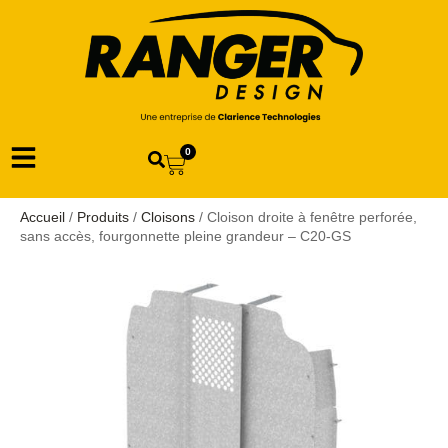
0
Accueil
/
Produits
/
Cloisons
/ Cloison droite à fenêtre perforée,
sans accès, fourgonnette pleine grandeur – C20-GS