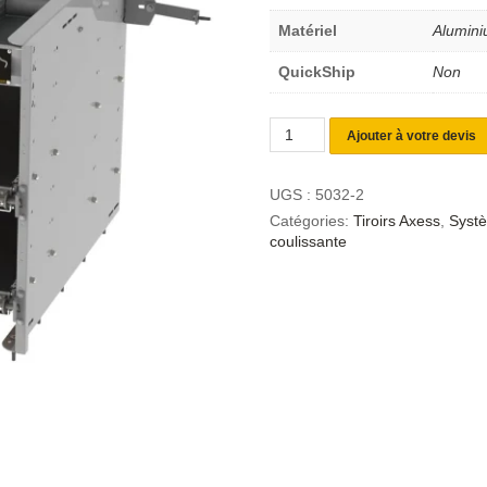
Matériel
Alumin
QuickShip
Non
Ajouter à votre devis
UGS :
5032-2
Catégories:
Tiroirs Axess
,
Systè
coulissante