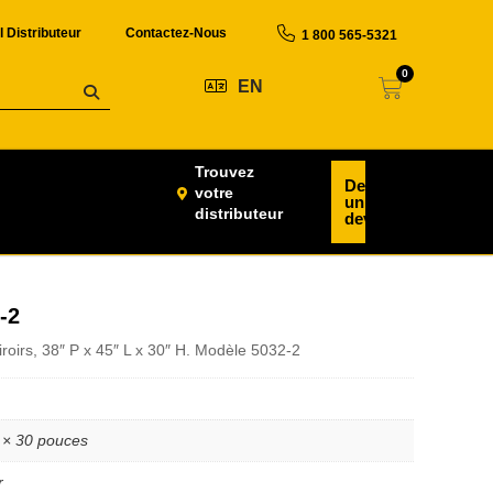
l Distributeur
Contactez-Nous
1 800 565-5321
0
EN
Trouvez
Demander
votre
un
distributeur
devis
-2
iroirs, 38″ P x 45″ L x 30″ H. Modèle 5032-2
 × 30 pouces
r