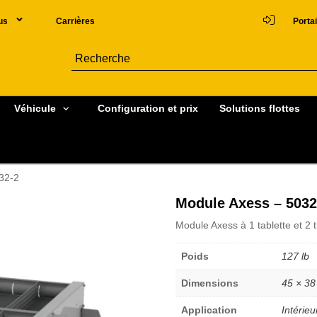
us
Carrières
Portai
Véhicule
Configuration et prix
Solutions flottes
32-2
Module Axess – 5032
Module Axess à 1 tablette et 2 t
Poids
127 lb
Dimensions
45 × 38
Application
Intérieu