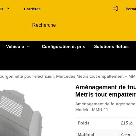
us
Carrières
Portai
Véhicule
Configuration et prix
Solutions flottes
urgonnette pour électricien, Mercedes Metris tout empattement – M
Aménagement de four
Metris tout empatte
Aménagement de fourgonnette p
Modèle: MMR-11
Poids
215 lb
Matériel
Acier