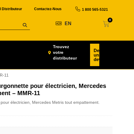
l Distributeur
Contactez-Nous
1 800 565-5321
0
EN
Trouvez
Demander
votre
un
distributeur
devis
MR-11
gonnette pour électricien, Mercedes
ment – MMR-11
our électricien, Mercedes Metris tout empattement.