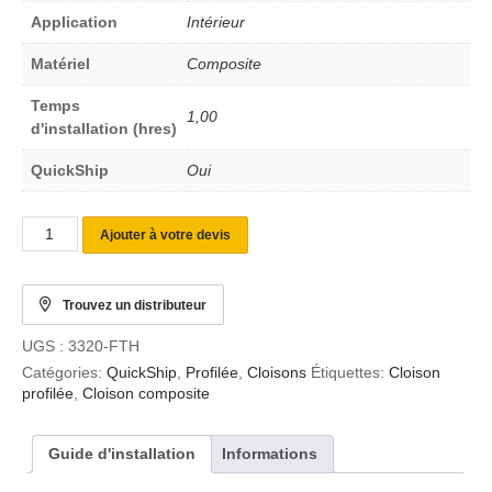
Application
Intérieur
Matériel
Composite
Temps
1,00
d'installation (hres)
QuickShip
Oui
Ajouter à votre devis
Trouvez un distributeur
UGS :
3320-FTH
Catégories:
QuickShip
,
Profilée
,
Cloisons
Étiquettes:
Cloison
profilée
,
Cloison composite
Guide d'installation
Informations