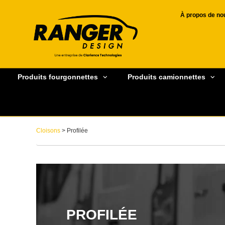
À propos de no
Produits fourgonnettes
Produits camionnettes
Cloisons
> Profilée
PROFILÉE