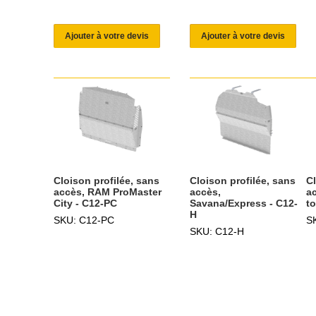
Ajouter à votre devis
Ajouter à votre devis
Cloison profilée, sans
Cloison profilée, sans
Cl
accès, RAM ProMaster
accès,
a
City - C12-PC
Savana/Express - C12-
to
H
SKU: C12-PC
S
SKU: C12-H