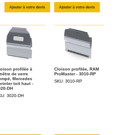
Ajouter à votre devis
Ajouter à votre devis
oison profilée à
Cloison profilée, RAM
nêtre de verre
ProMaster - 3010-RP
rempé, Mercedes
SKU: 3010-RP
rinter toit haut -
020-DH
KU: 3020-DH