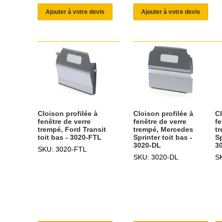
Ajouter à votre devis
Ajouter à votre devis
Cloison profilée à
Cloison profilée à
Cl
fenêtre de verre
fenêtre de verre
fe
trempé, Ford Transit
trempé, Mercedes
t
toit bas - 3020-FTL
Sprinter toit bas -
Sp
3020-DL
3
SKU: 3020-FTL
SKU: 3020-DL
S