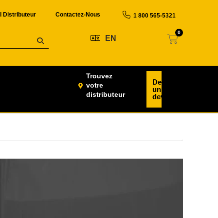
l Distributeur
Contactez-Nous
1 800 565-5321
0
EN
Trouvez
Demander
votre
un
distributeur
devis