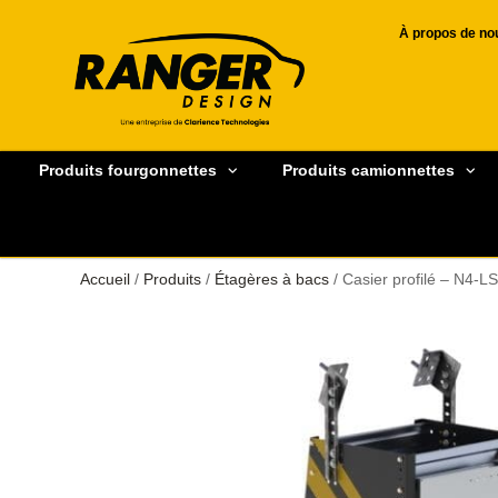
À propos de no
Produits fourgonnettes
Produits camionnettes
Accueil
/
Produits
/
Étagères à bacs
/ Casier profilé – N4-L