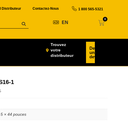
l Distributeur
Contactez-Nous
1 800 565-5321
0
EN
Trouvez
Demander
votre
un
distributeur
devis
LS16-1
5
.5 × 44 pouces