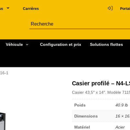
us
Carrières
Portai
Véhicule
Configuration et prix
Solutions flottes
S16-1
Casier profilé – N4-
Casier 43,5″ x 14″. Modèle 711
Poids
40.9 lb
Dimensions
16 × 16
Matériel
Acier