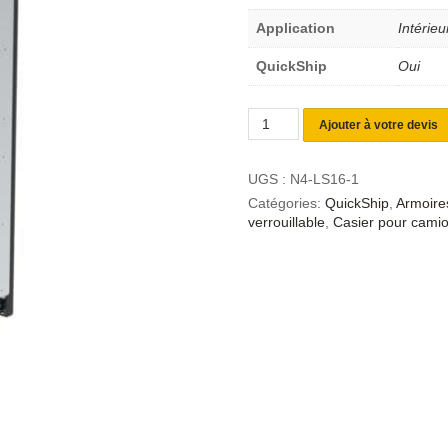
Application
Intérieu
QuickShip
Oui
Ajouter à votre devis
UGS :
N4-LS16-1
Catégories:
QuickShip
,
Armoires
verrouillable
,
Casier pour cami