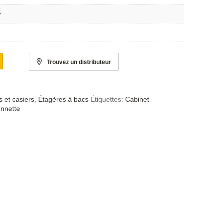
r
Trouvez un distributeur
 et casiers
,
Étagères à bacs
Étiquettes:
Cabinet
onnette