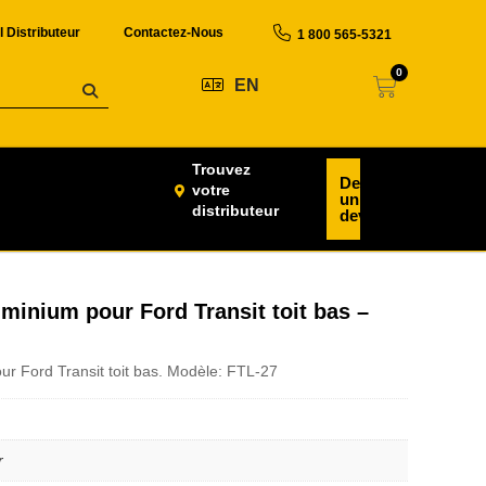
l Distributeur
Contactez-Nous
1 800 565-5321
0
EN
Trouvez
Demander
votre
un
distributeur
devis
inium pour Ford Transit toit bas –
 Ford Transit toit bas. Modèle: FTL-27
r