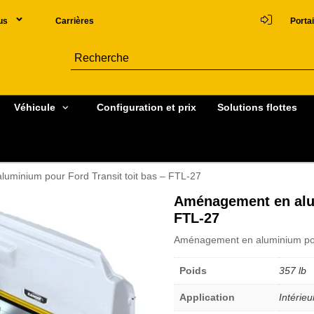
us
Carrières
Portai
Véhicule
Configuration et prix
Solutions flottes
uminium pour Ford Transit toit bas – FTL-27
Aménagement en alum
FTL-27
Aménagement en aluminium pour
Poids
357 lb
Application
Intérieu