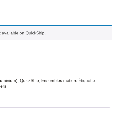
ot available on QuickShip.
aluminium)
,
QuickShip
,
Ensembles métiers
Étiquette:
ers