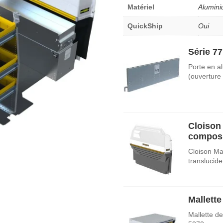
Matériel
Alumin
QuickShip
Oui
Série 77
Porte en a
(ouverture
Cloison 
composi
Cloison Ma
translucid
Mallett
Mallette d