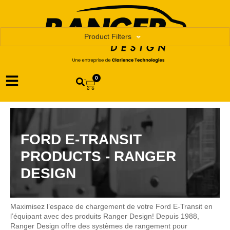
Product Filters
0
FORD E-TRANSIT
PRODUCTS - RANGER
DESIGN
Maximisez l’espace de chargement de votre Ford E-Transit en
l’équipant avec des produits Ranger Design! Depuis 1988,
Ranger Design offre des systèmes de rangement pour