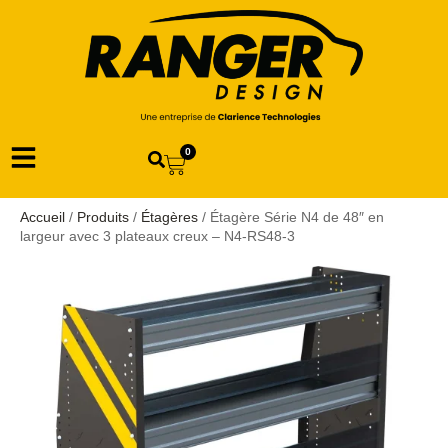
0
Accueil
/
Produits
/
Étagères
/ Étagère Série N4 de 48″ en
largeur avec 3 plateaux creux – N4-RS48-3