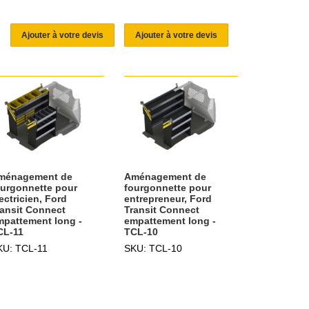
Ajouter à votre devis
Ajouter à votre devis
ménagement de
Aménagement de
ourgonnette pour
fourgonnette pour
ectricien, Ford
entrepreneur, Ford
ransit Connect
Transit Connect
mpattement long -
empattement long -
CL-11
TCL-10
KU: TCL-11
SKU: TCL-10