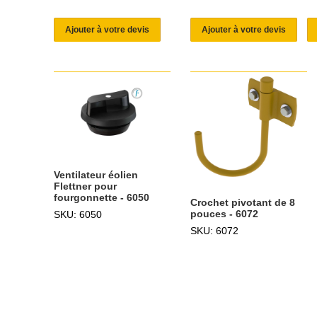
Ajouter à votre devis
Ajouter à votre devis
Ventilateur éolien
Flettner pour
fourgonnette - 6050
Crochet pivotant de 8
pouces - 6072
SKU: 6050
SKU: 6072