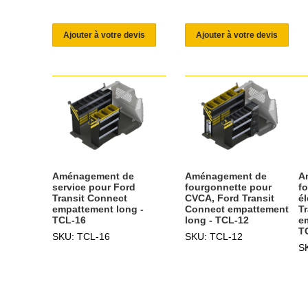
Ajouter à votre devis
Ajouter à votre devis
Aménagement de
A
Aménagement de
service pour Ford
f
fourgonnette pour
Transit Connect
él
CVCA, Ford Transit
empattement long -
T
Connect empattement
TCL-16
e
long - TCL-12
T
SKU: TCL-16
SKU: TCL-12
S