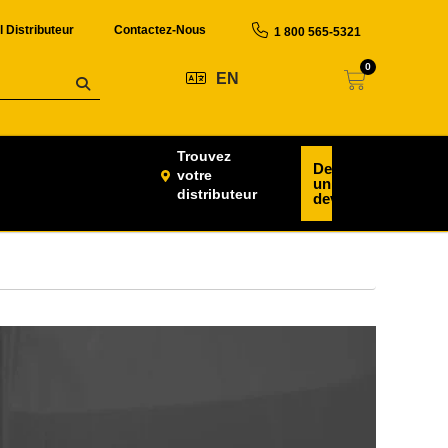
l Distributeur
Contactez-Nous
1 800 565-5321
0
EN
Trouvez
Demander
votre
un
distributeur
devis