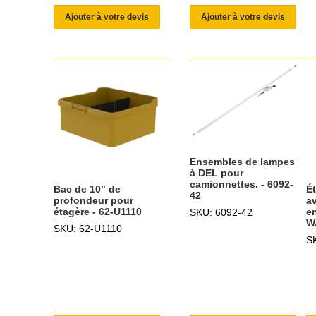
Ajouter à votre devis
Ajouter à votre devis
Ensembles de lampes
à DEL pour
camionnettes. - 6092-
Bac de 10" de
Ét
42
profondeur pour
av
étagère - 62-U1110
en
SKU: 6092-42
W
SKU: 62-U1110
S