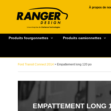
À propos de no
Produits fourgonnettes
Produits camionnettes
Ford Transit Connect 2014
> Empattement long 120 po
EMPATTEMENT LONG 1