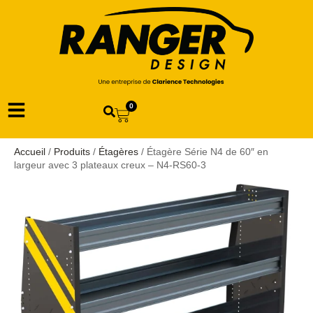
0
Accueil
/
Produits
/
Étagères
/ Étagère Série N4 de 60″ en
largeur avec 3 plateaux creux – N4-RS60-3