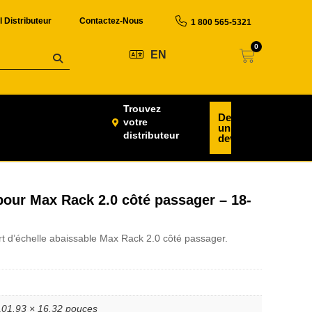
l Distributeur
Contactez-Nous
1 800 565-5321
0
EN
Trouvez
Demander
votre
un
distributeur
devis
pour Max Rack 2.0 côté passager – 18-
t d’échelle abaissable Max Rack 2.0 côté passager.
101.93 × 16.32 pouces