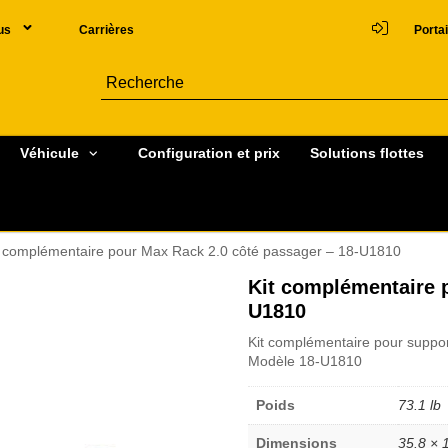
us
Carrières
Portai
Véhicule
Configuration et prix
Solutions flottes
t complémentaire pour Max Rack 2.0 côté passager – 18-U1810
Kit complémentaire 
U1810
Kit complémentaire pour suppor
Modèle 18-U1810
Poids
73.1 lb
Dimensions
35.8 × 