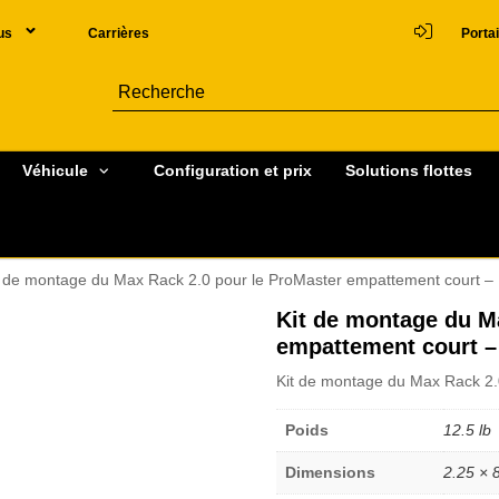
us
Carrières
Portai
Véhicule
Configuration et prix
Solutions flottes
t de montage du Max Rack 2.0 pour le ProMaster empattement court 
Kit de montage du M
empattement court –
Kit de montage du Max Rack 2.
Poids
12.5 lb
Dimensions
2.25 × 