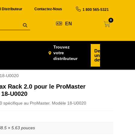
l Distributeur
Contactez-Nous
1 800 565-5321
0
EN
Trouvez
Demander
votre
un
distributeur
devis
– 18-U0020
ax Rack 2.0 pour le ProMaster
 18-U0020
0 spécifique au ProMaster. Modèle 18-U0020
88.5 × 5.63 pouces