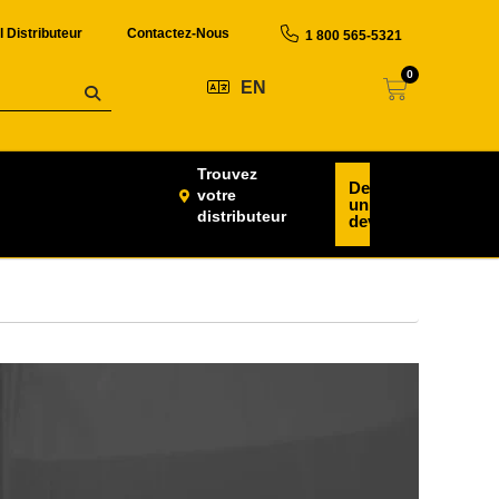
l Distributeur
Contactez-Nous
1 800 565-5321
0
EN
Trouvez
Demander
votre
un
distributeur
devis