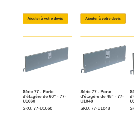
Ajouter à votre devis
Ajouter à votre devis
Série 77 - Porte
Série 77 - Porte
Sé
d'étagère de 60" - 77-
d'étagère de 48" - 77-
d'
U1060
U1048
U
SKU: 77-U1060
SKU: 77-U1048
S