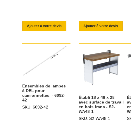
Ajouter à votre devis
Ajouter à votre devis
Ensembles de lampes
à DEL pour
camionnettes. - 6092-
Établi 18 x 48 x 28
Ét
42
avec surface de travail
av
en bois franc - S2-
en
SKU: 6092-42
WA48-1
W
SKU: S2-WA48-1
S