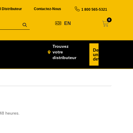
l Distributeur
Contactez-Nous
1 800 565-5321
0
EN
Trouvez
Demander
votre
un
distributeur
devis
 48 heures.