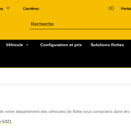
us
Carrières
Portai
Véhicule
Configuration et prix
Solutions flottes
ste de notre département des véhicules de flotte vous contactera dans les
5-5321
.