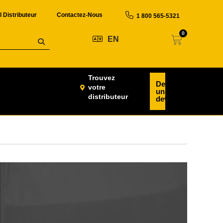
l Distributeur
Contactez-Nous
1 800 565-5321
0
EN
Trouvez
Demander
votre
un
distributeur
devis