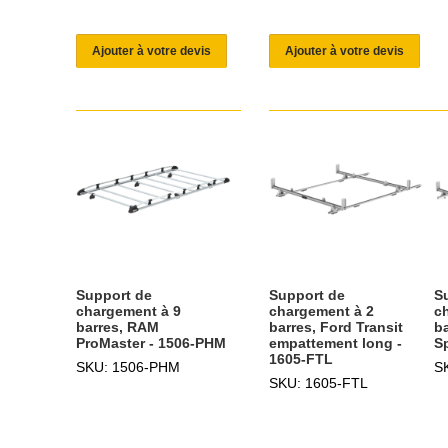
Ajouter à votre devis
Ajouter à votre devis
Support de
Support de
S
chargement à 9
chargement à 2
c
barres, RAM
barres, Ford Transit
b
ProMaster - 1506-PHM
empattement long -
S
1605-FTL
SKU: 1506-PHM
S
SKU: 1605-FTL