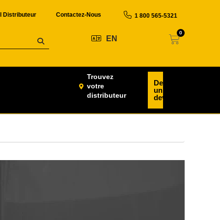
l Distributeur
Contactez-Nous
1 800 565-5321
0
EN
Trouvez
Demander
votre
un
distributeur
devis