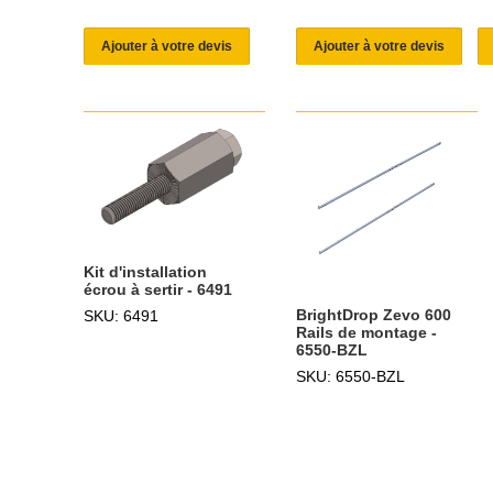
Ajouter à votre devis
Ajouter à votre devis
Kit d'installation
écrou à sertir - 6491
BrightDrop Zevo 600
SKU: 6491
Rails de montage -
6550-BZL
SKU: 6550-BZL