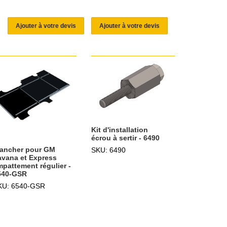
Ajouter à votre devis
Ajouter à votre devis
Kit d'installation
écrou à sertir - 6490
lancher pour GM
SKU: 6490
avana et Express
mpattement régulier -
540-GSR
KU: 6540-GSR