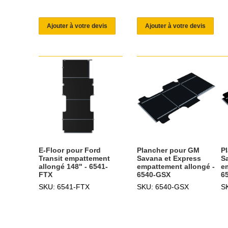
Ajouter à votre devis
Ajouter à votre devis
E-Floor pour Ford
Plancher pour GM
P
Transit empattement
Savana et Express
S
allongé 148" - 6541-
empattement allongé -
e
FTX
6540-GSX
6
SKU: 6541-FTX
SKU: 6540-GSX
S