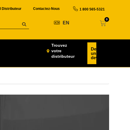
l Distributeur
Contactez-Nous
1 800 565-5321
0
EN
Trouvez
Demander
votre
un
distributeur
devis