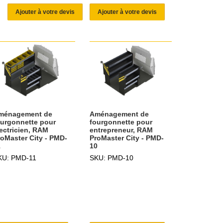
Ajouter à votre devis
Ajouter à votre devis
ménagement de
Aménagement de
ourgonnette pour
fourgonnette pour
lectricien, RAM
entrepreneur, RAM
roMaster City - PMD-
ProMaster City - PMD-
1
10
KU: PMD-11
SKU: PMD-10