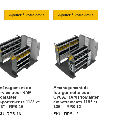
Ajouter à votre devis
Ajouter à votre devis
ménagement de
Aménagement de
ervice pour RAM
fourgonnette pour
roMaster
CVCA, RAM ProMaster
mpattements 118" et
empattements 118" et
36" - RPS-16
136" - RPS-12
KU: RPS-16
SKU: RPS-12