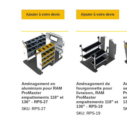
Ajouter à votre devis
Ajouter à votre devis
Aménagement en
Aménagement de
A
aluminium pour RAM
fourgonnette pour
s
ProMaster
livraison, RAM
P
empattements 118" et
ProMaster
e
136" - RPS-27
empattements 118" et
1
136" - RPS-19
SKU: RPS-27
S
SKU: RPS-19