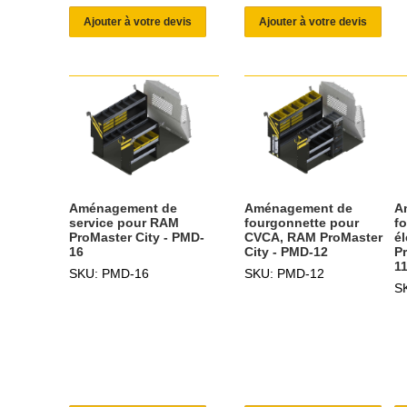
Ajouter à votre devis
Ajouter à votre devis
Aménagement de
Aménagement de
A
service pour RAM
fourgonnette pour
f
ProMaster City - PMD-
CVCA, RAM ProMaster
é
16
City - PMD-12
P
1
SKU: PMD-16
SKU: PMD-12
S