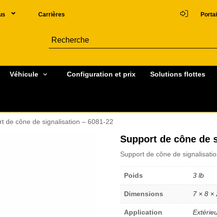
us
Carrières
Portai
Véhicule
Configuration et prix
Solutions flottes
t de cône de signalisation – 6081-22
Support de cône de s
Support de cône de signalisatio
Poids
3 lb
Dimensions
7 × 8 ×
Application
Extérieu