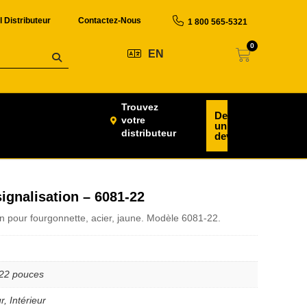
l Distributeur
Contactez-Nous
1 800 565-5321
0
EN
Trouvez
Demander
votre
un
distributeur
devis
ignalisation – 6081-22
n pour fourgonnette, acier, jaune. Modèle 6081-22.
 22 pouces
r, Intérieur