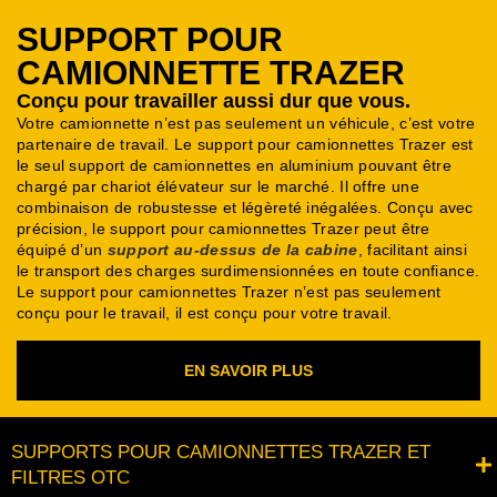
SUPPORT POUR
CAMIONNETTE TRAZER
Conçu pour travailler aussi dur que vous.
Votre camionnette n’est pas seulement un véhicule, c’est votre
partenaire de travail. Le support pour camionnettes Trazer est
le seul support de camionnettes en aluminium pouvant être
chargé par chariot élévateur sur le marché.
Il offre une
combinaison de robustesse et légèreté inégalées.
Conçu avec
précision, le support pour camionnettes Trazer peut être
équipé d’un
support au-dessus de la cabine
, facilitant ainsi
le transport des charges surdimensionnées en toute confiance.
Le support pour camionnettes Trazer n’est pas seulement
conçu pour le travail, il est conçu pour votre travail.
EN SAVOIR PLUS
SUPPORTS POUR CAMIONNETTES TRAZER ET
FILTRES OTC