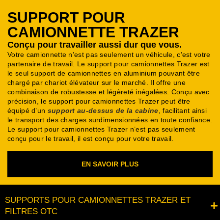
SUPPORT POUR
CAMIONNETTE TRAZER
Conçu pour travailler aussi dur que vous.
Votre camionnette n’est pas seulement un véhicule, c’est votre
partenaire de travail. Le support pour camionnettes Trazer est
le seul support de camionnettes en aluminium pouvant être
chargé par chariot élévateur sur le marché.
Il offre une
combinaison de robustesse et légèreté inégalées.
Conçu avec
précision, le support pour camionnettes Trazer peut être
équipé d’un
support au-dessus de la cabine
, facilitant ainsi
le transport des charges surdimensionnées en toute confiance.
Le support pour camionnettes Trazer n’est pas seulement
conçu pour le travail, il est conçu pour votre travail.
EN SAVOIR PLUS
SUPPORTS POUR CAMIONNETTES TRAZER ET
FILTRES OTC