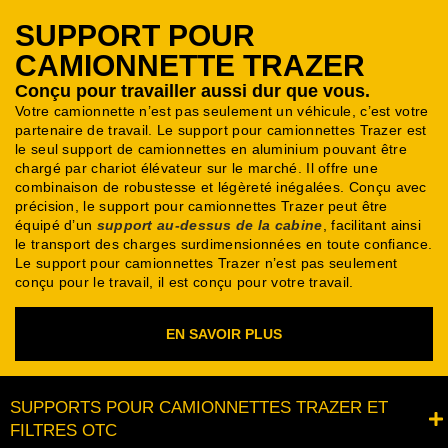
SUPPORT POUR
CAMIONNETTE TRAZER
Conçu pour travailler aussi dur que vous.
Votre camionnette n’est pas seulement un véhicule, c’est votre
partenaire de travail. Le support pour camionnettes Trazer est
le seul support de camionnettes en aluminium pouvant être
chargé par chariot élévateur sur le marché.
Il offre une
combinaison de robustesse et légèreté inégalées.
Conçu avec
précision, le support pour camionnettes Trazer peut être
équipé d’un
support au-dessus de la cabine
, facilitant ainsi
le transport des charges surdimensionnées en toute confiance.
Le support pour camionnettes Trazer n’est pas seulement
conçu pour le travail, il est conçu pour votre travail.
EN SAVOIR PLUS
SUPPORTS POUR CAMIONNETTES TRAZER ET
FILTRES OTC