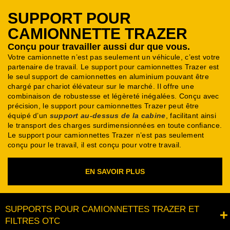
SUPPORT POUR
CAMIONNETTE TRAZER
Conçu pour travailler aussi dur que vous.
Votre camionnette n’est pas seulement un véhicule, c’est votre
partenaire de travail. Le support pour camionnettes Trazer est
le seul support de camionnettes en aluminium pouvant être
chargé par chariot élévateur sur le marché.
Il offre une
combinaison de robustesse et légèreté inégalées.
Conçu avec
précision, le support pour camionnettes Trazer peut être
équipé d’un
support au-dessus de la cabine
, facilitant ainsi
le transport des charges surdimensionnées en toute confiance.
Le support pour camionnettes Trazer n’est pas seulement
conçu pour le travail, il est conçu pour votre travail.
EN SAVOIR PLUS
SUPPORTS POUR CAMIONNETTES TRAZER ET
FILTRES OTC