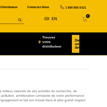
l Distributeur
Contactez-Nous
1 800 565-5321
0
EN
Trouvez
Demander
votre
un
distributeur
devis
 milieux naturels de ses activités de recherche, de
 pollution, amélioration constante de notre performance
guagement et fait son travail dans le plus grand respect