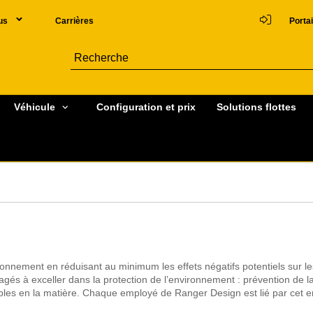
us
Carrières
Portai
Véhicule
Configuration et prix
Solutions flottes
onnement en réduisant au minimum les effets négatifs potentiels sur les
s à exceller dans la protection de l’environnement : prévention de la
bles en la matière. Chaque employé de Ranger Design est lié par cet en