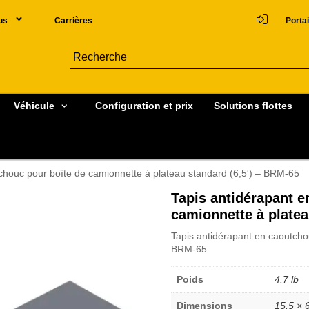
us
Carrières
Portai
Véhicule
Configuration et prix
Solutions flottes
chouc pour boîte de camionnette à plateau standard (6,5′) – BRM-65
Tapis antidérapant e
camionnette à platea
Tapis antidérapant en caoutcho
BRM-65
Poids
4.7 lb
Dimensions
15.5 × 