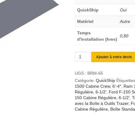
QuickShip
Oui
Matériel
Autre
Temps
0,80
d'installation (hres)
Ajouter à votre devis
UGS :
BRM-65
Catégorie:
QuickShip
Étiquette
1500 Cabine Crew, 6′-4″
,
Ram 1
Régulière, 6-1/2′
,
Ford F-150 S
150 Cabine Régulière, 6-1/2′
,
T
avec la Boîte à Outils Trazer
,
Fo
Cabine Régulière, Boîte Standa