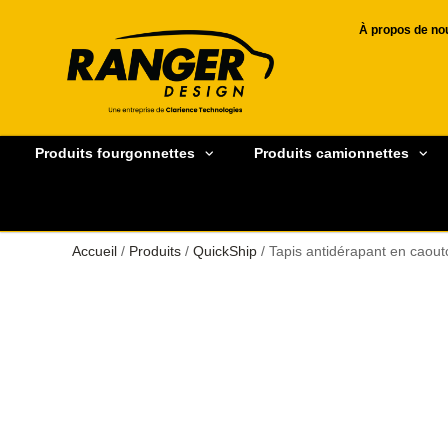
À propos de no
Produits fourgonnettes
Produits camionnettes
Accueil
/
Produits
/
QuickShip
/ Tapis antidérapant en caout