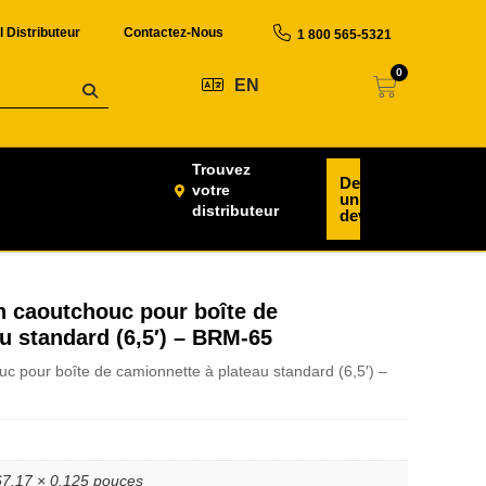
l Distributeur
Contactez-Nous
1 800 565-5321
0
EN
Trouvez
Demander
votre
un
distributeur
devis
n caoutchouc pour boîte de
u standard (6,5′) – BRM-65
uc pour boîte de camionnette à plateau standard (6,5′) –
67.17 × 0.125 pouces