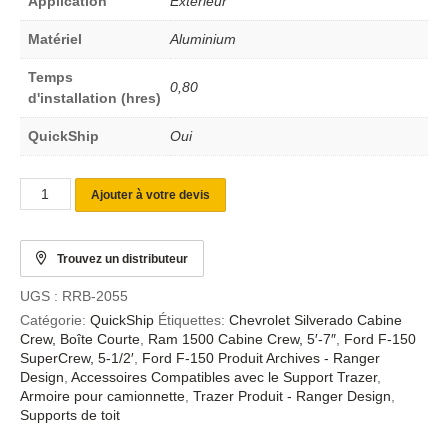
Application
Extérieur
Matériel
Aluminium
Temps
0,80
d'installation (hres)
QuickShip
Oui
Ajouter à votre devis
Trouvez un distributeur
UGS :
RRB-2055
Catégorie:
QuickShip
Étiquettes:
Chevrolet Silverado Cabine
Crew, Boîte Courte
,
Ram 1500 Cabine Crew, 5′-7″
,
Ford F-150
SuperCrew, 5-1/2′
,
Ford F-150 Produit Archives - Ranger
Design
,
Accessoires Compatibles avec le Support Trazer
,
Armoire pour camionnette
,
Trazer Produit - Ranger Design
,
Supports de toit