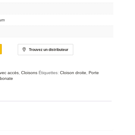
ium
Trouvez un distributeur
avec accès
,
Cloisons
Étiquettes:
Cloison droite
,
Porte
rbonate