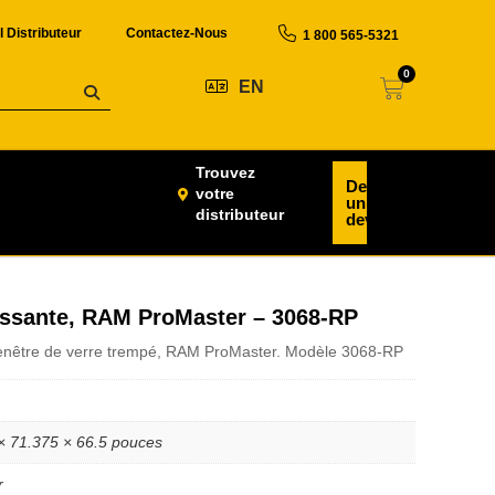
l Distributeur
Contactez-Nous
1 800 565-5321
0
EN
Trouvez
Demander
votre
un
distributeur
devis
lissante, RAM ProMaster – 3068-RP
 fenêtre de verre trempé, RAM ProMaster. Modèle 3068-RP
× 71.375 × 66.5 pouces
r