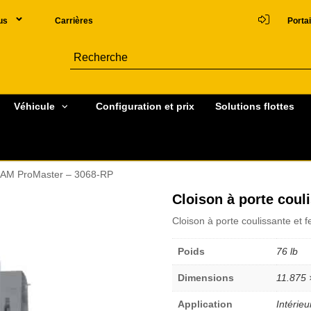
us
Carrières
Portai
Véhicule
Configuration et prix
Solutions flottes
, RAM ProMaster – 3068-RP
Cloison à porte cou
Cloison à porte coulissante et
Poids
76 lb
Dimensions
11.875 
Application
Intérieu