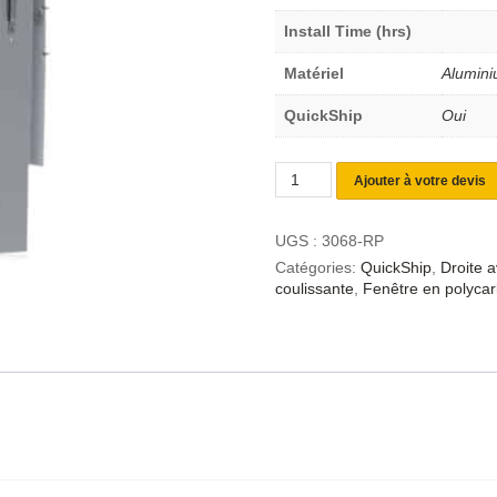
Install Time (hrs)
Matériel
Alumin
QuickShip
Oui
Ajouter à votre devis
UGS :
3068-RP
Catégories:
QuickShip
,
Droite 
coulissante
,
Fenêtre en polyca