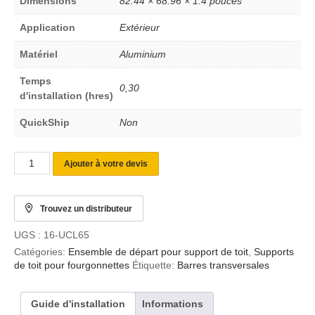
Dimensions
82.44 × 68.96 × 1.4 pouces
Application
Extérieur
Matériel
Aluminium
Temps
0,30
d'installation (hres)
QuickShip
Non
Ajouter à votre devis
Trouvez un distributeur
UGS :
16-UCL65
Catégories:
Ensemble de départ pour support de toit
,
Supports
de toit pour fourgonnettes
Étiquette:
Barres transversales
Guide d'installation
Informations