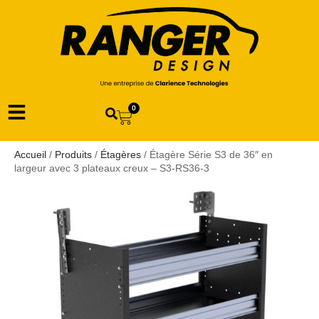
0
Accueil
/
Produits
/
Étagères
/ Étagère Série S3 de 36″ en
largeur avec 3 plateaux creux – S3-RS36-3