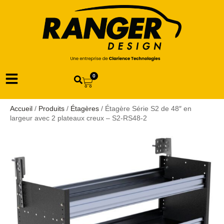
0
Accueil
/
Produits
/
Étagères
/ Étagère Série S2 de 48″ en
largeur avec 2 plateaux creux – S2-RS48-2