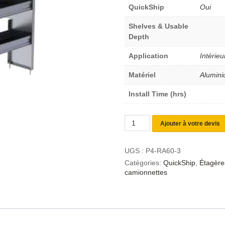
QuickShip
Oui
Shelves & Usable
Depth
Application
Intérieu
Matériel
Alumin
Install Time (hrs)
Ajouter à votre devis
UGS :
P4-RA60-3
Catégories:
QuickShip
,
Étagère
camionnettes