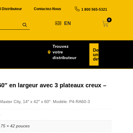
l Distributeur
Contactez-Nous
1 800 565-5321
0
EN
Trouvez
Demander
votre
un
distributeur
devis
60″ en largeur avec 3 plateaux creux –
aster City, 14″ x 42″ x 60″. Modèle: P4-RA60-3
b
.75 × 42 pouces