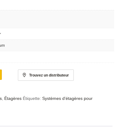
r
ium
Trouvez un distributeur
s
,
Étagères
Étiquette:
Systèmes d'étagères pour