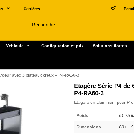
us
Carrières
Portai
Véhicule
Configuration et prix
Solutions flottes
largeur avec 3 plateaux creux – P4-RA60-3
Étagère Série P4 de 
P4-RA60-3
Étagère en aluminium pour ProM
Poids
51.75 l
Dimensions
60 × 15