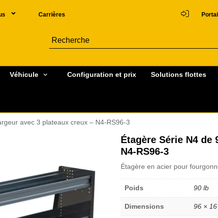
us
Carrières
Portai
Véhicule
Configuration et prix
Solutions flottes
largeur avec 3 plateaux creux – N4-RS96-3
Étagère Série N4 de 
N4-RS96-3
Étagère en acier pour fourgonne
Poids
90 lb
Dimensions
96 × 16