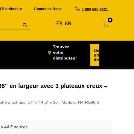
l Distributeur
Contactez-Nous
1 800 565-5321
0
EN
Trouvez
Demander
votre
un
distributeur
devis
96″ en largeur avec 3 plateaux creux –
tte à toit bas, 14″ x 44.5″ x 96″. Modèle: N4-RS96-3
 × 44.5 pouces