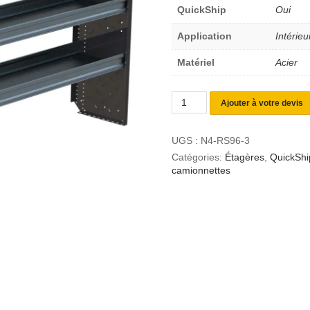
QuickShip
Oui
Application
Intérieu
Matériel
Acier
Ajouter à votre devis
UGS :
N4-RS96-3
Catégories:
Étagères
,
QuickShi
camionnettes