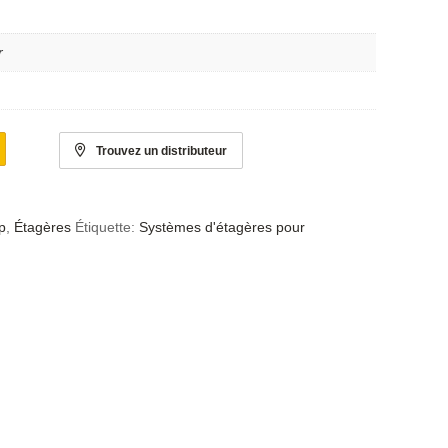
r
Trouvez un distributeur
p
,
Étagères
Étiquette:
Systèmes d'étagères pour