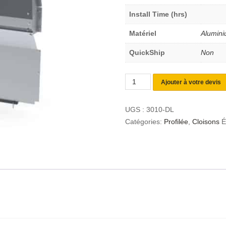
Install Time (hrs)
Matériel
Alumin
QuickShip
Non
Ajouter à votre devis
UGS :
3010-DL
Catégories:
Profilée
,
Cloisons
É