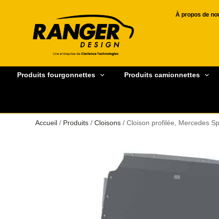
À propos de no
Produits fourgonnettes
Produits camionnettes
Accueil
/
Produits
/
Cloisons
/ Cloison profilée, Mercedes Sp