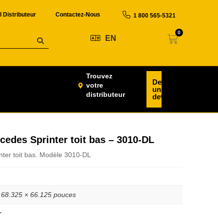
l Distributeur
Contactez-Nous
1 800 565-5321
0
EN
Trouvez
Demander
votre
un
distributeur
devis
rcedes Sprinter toit bas – 3010-DL
nter toit bas. Modèle 3010-DL
 68.325 × 66.125 pouces
r