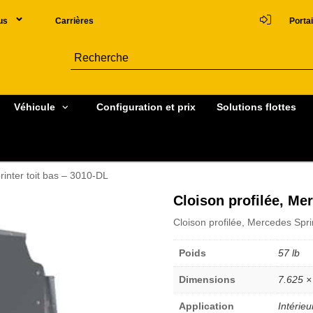
us
Carrières
Portai
Véhicule
Configuration et prix
Solutions flottes
rinter toit bas – 3010-DL
Cloison profilée, Me
Cloison profilée, Mercedes Spri
Poids
57 lb
Dimensions
7.625 ×
Application
Intérieu