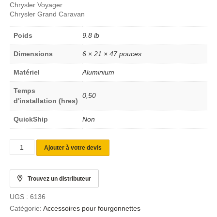
Chrysler Voyager
Chrysler Grand Caravan
Poids
9.8 lb
Dimensions
6 × 21 × 47 pouces
Matériel
Aluminium
Temps
0,50
d'installation (hres)
QuickShip
Non
Ajouter à votre devis
Trouvez un distributeur
UGS :
6136
Catégorie:
Accessoires pour fourgonnettes