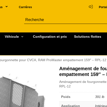
us
Carrières
Portai
Véhicule
Configuration et prix
Solutions flottes
ourgonnette pour CVCA, RAM ProMaster empattement 159″ – RPL-12
Aménagement de fou
empattement 159″ –
Aménagement de fourgonnette
RPL-12
Poids
391 lb
Application
Intérieu