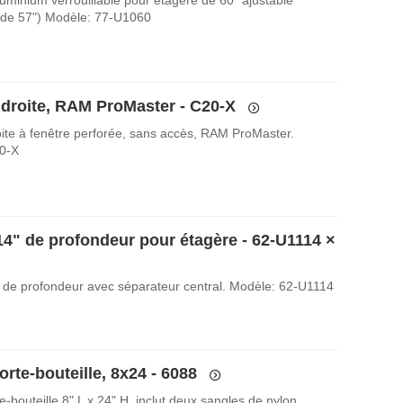
 de 57") Modèle: 77-U1060
 droite, RAM ProMaster - C20-X
oite à fenêtre perforée, sans accès, RAM ProMaster.
0-X
14" de profondeur pour étagère - 62-U1114
×
 de profondeur avec séparateur central. Modèle: 62-U1114
rte-bouteille, 8x24 - 6088
-bouteille 8" L x 24" H, inclut deux sangles de nylon