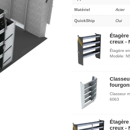
Matériel
Acier
QuickShip
Oui
Étagère 
creux -
Étagère en 
Modèle: N
Classeu
fourgon
Classeur m
6063
Étagère 
creux -