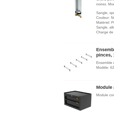
noires. Mo
Sangle, spé
Couleur: N
Matériel: P
Sangle, al
Charge de 
Ensembl
pinces,
Ensemble d
Modèle: 6
Module à
Module com