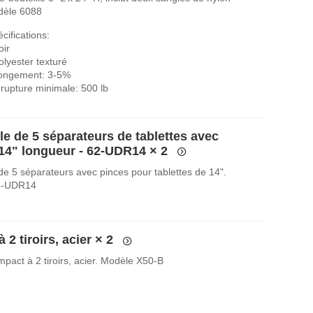
dèle 6088
cifications:
oir
olyester texturé
longement: 3-5%
rupture minimale: 500 lb
e de 5 séparateurs de tablettes avec
 14" longueur - 62-UDR14
× 2
e 5 séparateurs avec pinces pour tablettes de 14".
2-UDR14
 2 tiroirs, acier
× 2
pact à 2 tiroirs, acier. Modèle X50-B