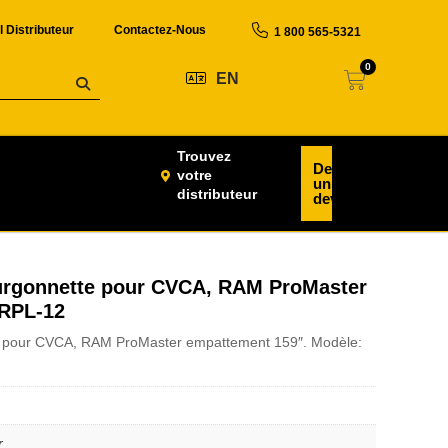
l Distributeur
Contactez-Nous
1 800 565-5321
0
EN
Trouvez
Demander
votre
un
distributeur
devis
rgonnette pour CVCA, RAM ProMaster
 RPL-12
 pour CVCA, RAM ProMaster empattement 159″. Modèle:
r