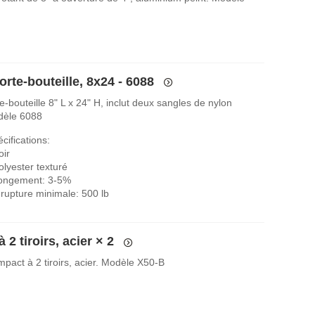
rte-bouteille, 8x24 - 6088
-bouteille 8" L x 24" H, inclut deux sangles de nylon
dèle 6088
cifications:
oir
olyester texturé
longement: 3-5%
rupture minimale: 500 lb
 2 tiroirs, acier
× 2
pact à 2 tiroirs, acier. Modèle X50-B