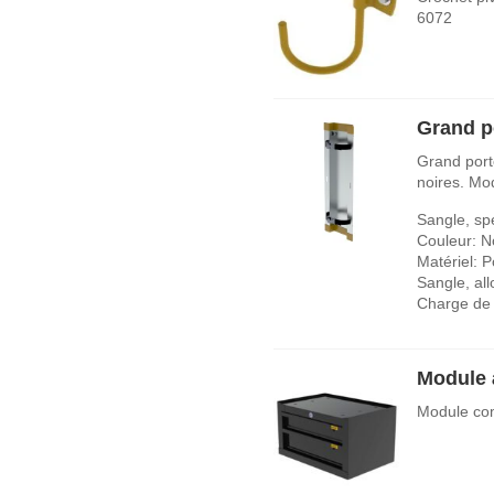
6072
Grand po
Grand porte
noires. Mo
Sangle, spé
Couleur: N
Matériel: P
Sangle, al
Charge de 
Module à
Module com