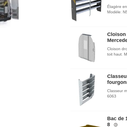
Étagère en 
Modèle: N
Cloison 
Mercedes
Cloison dr
toit haut.
Classeu
fourgon
Classeur m
6063
Bac de 
8