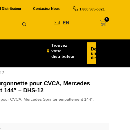
l Distributeur
Contactez-Nous
1 800 565-5321
0
EN
Trouvez
Demander
votre
un
distributeur
devis
-12
rgonnette pour CVCA, Mercedes
t 144″ – DHS-12
pour CVCA, Mercedes Sprinter empattement 144″.
r