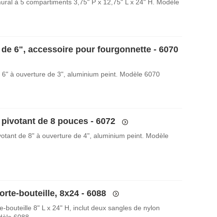
ural à 5 compartiments 3,75" P x 12,75" L x 24" H. Modèle
 de 6", accessoire pour fourgonnette - 6070
 6" à ouverture de 3", aluminium peint. Modèle 6070
 pivotant de 8 pouces - 6072
votant de 8" à ouverture de 4", aluminium peint. Modèle
rte-bouteille, 8x24 - 6088
-bouteille 8" L x 24" H, inclut deux sangles de nylon
dèle 6088