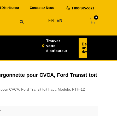
l Distributeur
Contactez-Nous
1 800 565-5321
0
EN
Trouvez
Demander
votre
un
distributeur
devis
gonnette pour CVCA, Ford Transit toit
our CVCA, Ford Transit toit haut. Modèle: FTH-12
r