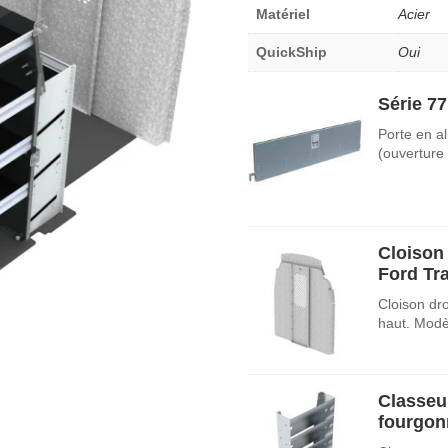
Matériel
Acier
QuickShip
Oui
Série 77
Porte en a
(ouverture
Cloison 
Ford Tra
Cloison dro
haut. Mod
Classeu
fourgon