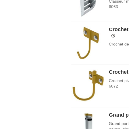
Classeur m
6063
Crochet
Crochet de
Crochet
Crochet pi
6072
Grand po
Grand porte
noires. Mo