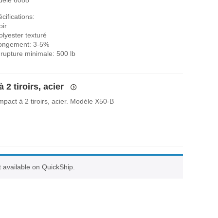
cifications:
oir
olyester texturé
longement: 3-5%
rupture minimale: 500 lb
 2 tiroirs, acier
pact à 2 tiroirs, acier. Modèle X50-B
ot available on QuickShip.