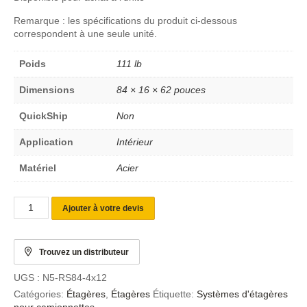
Remarque : les spécifications du produit ci-dessous
correspondent à une seule unité.
Poids
111 lb
Dimensions
84 × 16 × 62 pouces
QuickShip
Non
Application
Intérieur
Matériel
Acier
Ajouter à votre devis
Trouvez un distributeur
UGS :
N5-RS84-4x12
Catégories:
Étagères
,
Étagères
Étiquette:
Systèmes d'étagères