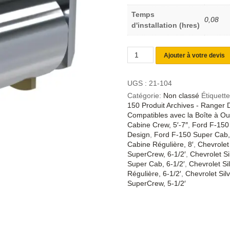
Temps
0,08
d'installation (hres)
Ajouter à votre devis
UGS :
21-104
Catégorie:
Non classé
Étiquett
150 Produit Archives - Ranger 
Compatibles avec la Boîte à Out
Cabine Crew, 5′-7″
,
Ford F-150 
Design
,
Ford F-150 Super Cab,
Cabine Régulière, 8′
,
Chevrolet
SuperCrew, 6-1/2′
,
Chevrolet S
Super Cab, 6-1/2′
,
Chevrolet Si
Régulière, 6-1/2′
,
Chevrolet Sil
SuperCrew, 5-1/2′