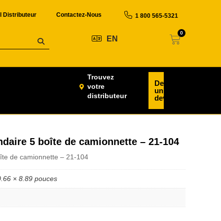
l Distributeur
Contactez-Nous
1 800 565-5321
0
EN
Trouvez
Demander
votre
un
distributeur
devis
ndaire 5 boîte de camionnette – 21-104
oîte de camionnette – 21-104
0.66 × 8.89 pouces