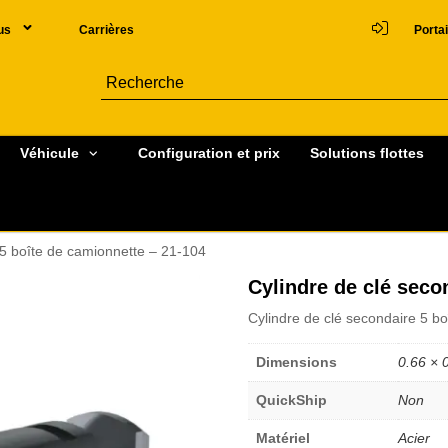
us
Carrières
Portai
Véhicule
Configuration et prix
Solutions flottes
 5 boîte de camionnette – 21-104
Cylindre de clé seco
Cylindre de clé secondaire 5 b
Dimensions
0.66 × 
QuickShip
Non
Matériel
Acier