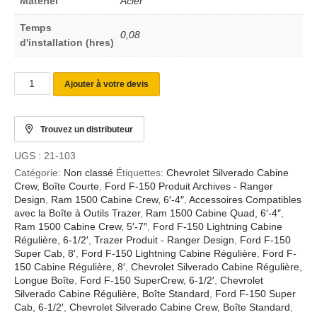
Matériel
Acier
Temps
0,08
d'installation (hres)
Ajouter à votre devis
Trouvez un distributeur
UGS :
21-103
Catégorie:
Non classé
Étiquettes:
Chevrolet Silverado Cabine
Crew, Boîte Courte
,
Ford F-150 Produit Archives - Ranger
Design
,
Ram 1500 Cabine Crew, 6′-4″
,
Accessoires Compatibles
avec la Boîte à Outils Trazer
,
Ram 1500 Cabine Quad, 6′-4″
,
Ram 1500 Cabine Crew, 5′-7″
,
Ford F-150 Lightning Cabine
Régulière, 6-1/2′
,
Trazer Produit - Ranger Design
,
Ford F-150
Super Cab, 8′
,
Ford F-150 Lightning Cabine Régulière
,
Ford F-
150 Cabine Régulière, 8′
,
Chevrolet Silverado Cabine Régulière,
Longue Boîte
,
Ford F-150 SuperCrew, 6-1/2′
,
Chevrolet
Silverado Cabine Régulière, Boîte Standard
,
Ford F-150 Super
Cab, 6-1/2′
,
Chevrolet Silverado Cabine Crew, Boîte Standard
,