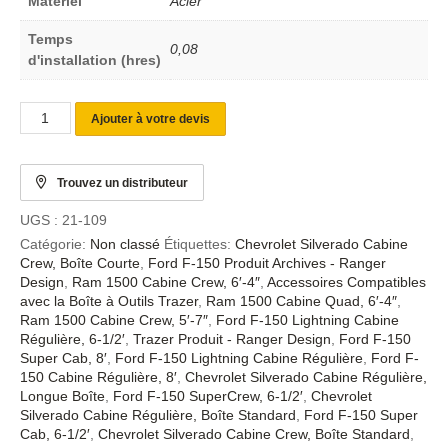
Matériel
Acier
Temps
0,08
d'installation (hres)
Ajouter à votre devis
Trouvez un distributeur
UGS :
21-109
Catégorie:
Non classé
Étiquettes:
Chevrolet Silverado Cabine
Crew, Boîte Courte
,
Ford F-150 Produit Archives - Ranger
Design
,
Ram 1500 Cabine Crew, 6′-4″
,
Accessoires Compatibles
avec la Boîte à Outils Trazer
,
Ram 1500 Cabine Quad, 6′-4″
,
Ram 1500 Cabine Crew, 5′-7″
,
Ford F-150 Lightning Cabine
Régulière, 6-1/2′
,
Trazer Produit - Ranger Design
,
Ford F-150
Super Cab, 8′
,
Ford F-150 Lightning Cabine Régulière
,
Ford F-
150 Cabine Régulière, 8′
,
Chevrolet Silverado Cabine Régulière,
Longue Boîte
,
Ford F-150 SuperCrew, 6-1/2′
,
Chevrolet
Silverado Cabine Régulière, Boîte Standard
,
Ford F-150 Super
Cab, 6-1/2′
,
Chevrolet Silverado Cabine Crew, Boîte Standard
,