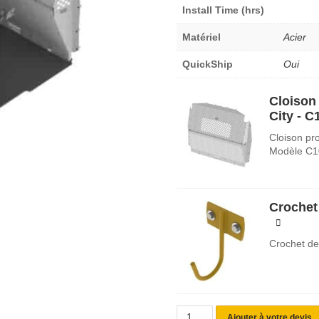
Install Time (hrs)
Matériel
Acier
QuickShip
Oui
Cloison
City - 
Cloison pro
Modèle C
Crochet
Crochet de
Ajouter à votre devis