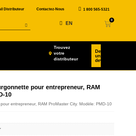
il Distributeur
Contactez-Nous
1 800 565-5321
0
EN
Trouvez
Demander
votre
un
distributeur
devis
rgonnette pour entrepreneur, RAM
D-10
pour entrepreneur, RAM ProMaster City. Modèle: PMD-10
r