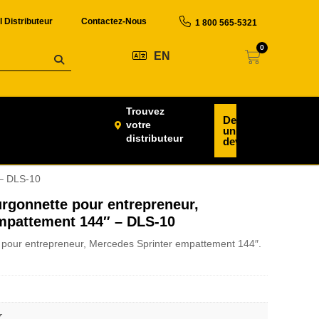
l Distributeur
Contactez-Nous
1 800 565-5321
0
EN
Trouvez
Demander
votre
un
distributeur
devis
 – DLS-10
gonnette pour entrepreneur,
mpattement 144″ – DLS-10
pour entrepreneur, Mercedes Sprinter empattement 144″.
r