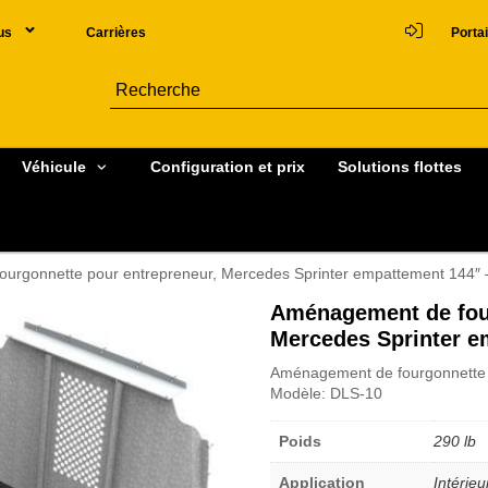
us
Carrières
Portai
Véhicule
Configuration et prix
Solutions flottes
urgonnette pour entrepreneur, Mercedes Sprinter empattement 144″
Aménagement de four
Mercedes Sprinter e
Aménagement de fourgonnette 
Modèle: DLS-10
Poids
290 lb
Application
Intérieu